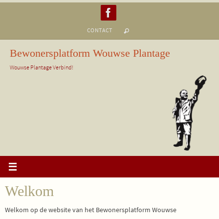
Ga
naar
CONTACT
de
inhoud
Bewonersplatform Wouwse Plantage
Wouwse Plantage Verbind!
Welkom
Welkom op de website van het Bewonersplatform Wouwse