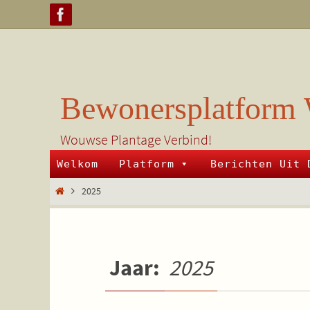
Ga
naar
de
inhoud
Bewonersplatform 
Wouwse Plantage Verbind!
Ga
Welkom
Platform
Berichten Uit 
naar
de
Home
2025
inhoud
Jaar:
2025