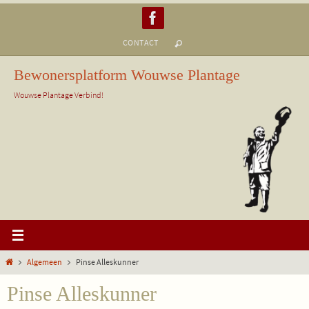
Ga
naar
CONTACT
de
inhoud
Bewonersplatform Wouwse Plantage
Wouwse Plantage Verbind!
Home
Algemeen
Pinse Alleskunner
Pinse Alleskunner