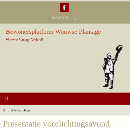
Ga
naar
CONTACT
de
inhoud
Bewonersplatform Wouwse Plantage
Wouwse Plantage Verbind!
Home
Alle berichten
Presentatie voorlichtingsavond